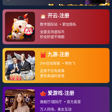
告了“欧洲红魔”的强势回归；而英格兰飞翼拉什福德用无懈可击的表
现,成为这场风暴中最耀眼的闪电。
从哨声响起的那一刻起，比利时的战术意图就清晰得如同一把出鞘的
利剑，主教练罗伯托·马丁内斯在此役摒弃了传统的4-3-3阵型，转而
祭出一套极具侵略性的3-4-3体系，这套战术的核心，是充分利用两位
边翼卫的插上能力与拉什福德在锋线上的自由换位，面对喀麦隆队习
惯于收缩防守、依靠身体对抗的中后场，比利时人采取了一种极为聪
明的应对策略：他们并未盲目控球，而是通过快速的横向转移拉扯对
手防线,再利用直塞球瞬间撕开纵深。