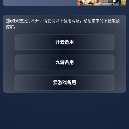
下半场，喀麦隆主帅里格伯特·宋被迫变阵，试图加强中场逼抢，但比
利时的战术耐性远超对手想象，第65分钟，比利时的定位球战术再次
展现精妙配合：德布劳内开出的角球并非直接找禁区高点，而是找到
了埋伏在禁区后点的拉什福德，后者看似要头球攻门，却巧妙地将球
摆渡到中路，跟进的阿扎尔打空门得手，这记神来之笔彻底击碎了喀
麦隆的心理防线，第82分钟，多库在边路突破后倒三角传球，拉什福
德接球后不做调整，直接推射远角，完成帽子戏法，比分锁定为4-0。
整场比赛，拉什福德交出了3射1传、创造5次威胁球、成功率超90%