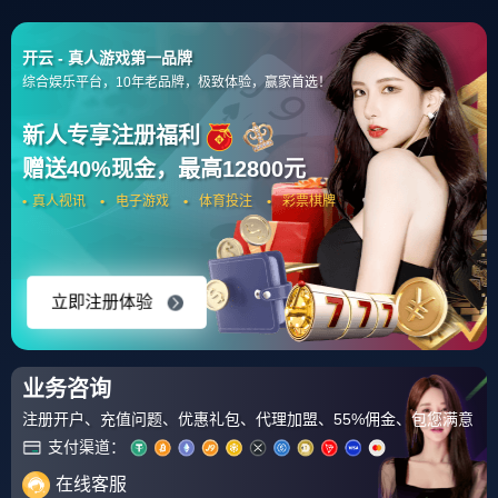
开云专注提供全球足球篮球赛事即时比分直播服务，kaiyun确保数据精准可靠。
中文版
English
Web navigation
Home
赛程公布
Content
开云官网2026-红魔风暴，2026世界杯D组比利时大胜
喀麦隆，拉什福德闪耀与战术革命的完美交响
Publisher:开云世界杯2026
Time:2026-06-13
Number:766
2026年6月14日，莫斯科卢日尼基体育场，当终场哨声划破夜空，比
分牌上“比利时 4-0 喀麦隆”的数字在璀璨灯光下格外耀眼，这不仅是
2026年世界杯D组的一场小组赛，更是一场战术革命与天才个人表演
完美结合的经典战役，比利时队以一场酣畅淋漓的大胜，向全世界宣