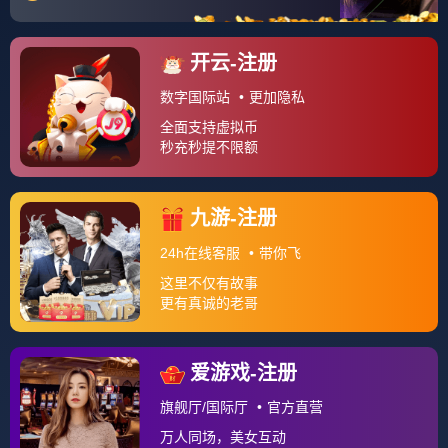
核足球”，而在这场戏剧性拉满的强强对话中，伊朗锋霸塔雷米更是用
近乎疯狂的发挥，让整个球场为之沸腾。
比赛从一开始,便没有试探，没有铺垫，只有刺刀见红的对抗，克罗地
亚的莫德里奇与捷克中场群展开了一场史诗级的中场绞杀，球权转换
之快，就像拳击台上呼啸而过的刺拳，每一次触球都伴随着身体的剧
烈碰撞，边路突破时，人仰马翻的场景屡见不鲜——捷克人用最经典
的北欧式逼抢，将比赛节奏拉扯到了极限，裁判的哨声几乎不曾间
断，双方球员的球衣在不到20分钟内就已被汗水与草屑浸透，这种硬
碰硬的对抗强度，充分诠释了为什么本届B组被誉为“死亡之组”——每
一寸草皮，都必须用血肉去捍卫。
如果说上半场的战场属于蛮力与意志,那么下半场则属于射手的灵光一
现，克罗地亚抓住一次反击机会，由替补奇兵打破僵局，格里塔斯克
球场瞬间陷入蓝色的狂欢，此时的捷克队仿佛被逼到了悬崖边，他们
在过去的30分钟里几乎无法组织起像样的进攻，中场发动机被佩里西
奇和莫德里奇联手切断，但就在所有人以为比赛将走向平淡时，一个
似乎并不属于这片硬朗土地的名字——
塔雷米
，接管了剧本。