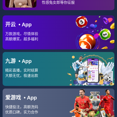
第78分钟,塔雷米在禁区弧顶接到了队友的头球摆渡，面对两名克罗地
亚后卫的包夹，他先用一个堪称艺术的胸部停球将球卸下，紧接着左
脚虚晃、右脚猛然发力——一记贴地斩穿过后卫的小门，直窜球门死
角！1-1！这是属于伊朗神锋的宣告，这个进球让捷克队活了过来，也
让克罗地亚人被迫重新思考如何应对这个速度与力量兼备、技术与身
体和谐统一的超级杀器。
剧本的高潮才刚刚到来,就在比赛最后时刻——第92分钟，当所有人都
以为积分榜上将添上一笔平局时，塔雷米再次做出让世人瞠目结舌的
决定，他在前场用一次凶狠但干净的上抢，从克罗地亚中后卫脚下抢
断皮球，随即沿禁区右侧突入，在几乎零角度的地方，面对出击的门
将，他不选择传球，而是选择了一记用脚背外侧撩出的极限弧线射
门！