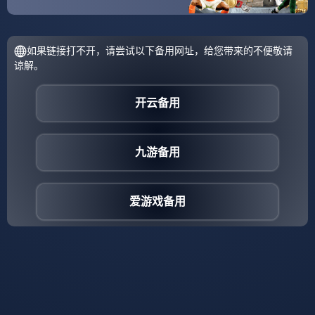
皮球不可思议地绕过门将的指尖,坠入球门远角，整个世界在这一刻仿
佛静止了半秒，随即炸裂成一片疯狂的声浪。
绝杀！
塔雷米一个人，
用一种近乎神迹的方式将克罗地亚人的斗志碾碎，他像一尊身披红白
战袍的钢铁雕像，在漫天欢呼中怒吼，那攥紧的拳头里攥着的，是整
支球队的倔强与不屈。
这场2-1的逆转绝不是一场普通的胜利，它让我们看到，2026年世界
杯的B组没有软柿子，没有侥幸者，捷克人用他们源自骨子里的坚
韧，配合上塔雷米这种拥有改变比赛走势能力的超级球星，向世界展
示了现代足球最硬核的模样：对抗要够硬，意志要更硬，而终结比赛
的人，必须比任何人都疯狂。
赛后,塔雷米获得了全场最佳球员的称号，但那个被破门瞬间点燃的夜
晚，他的表现注定要被说上很久，这一夜，B组的格局彻底乱成一锅
粥——因为捷克铁骑不仅赢下了比赛，更摧毁了克罗地亚多年来的防