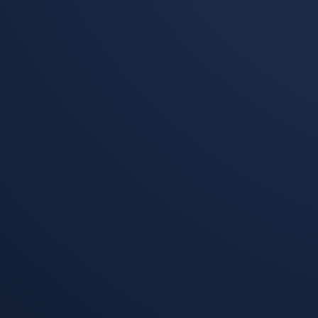
对比两年前
球员的串联
化,都源于
更为重要的
迭，而加维
质,正是现
展望未
凭借这场关
不到24岁
赛后，德尚
主帅也不得
当世界杯的
维，这个1
世界足球王