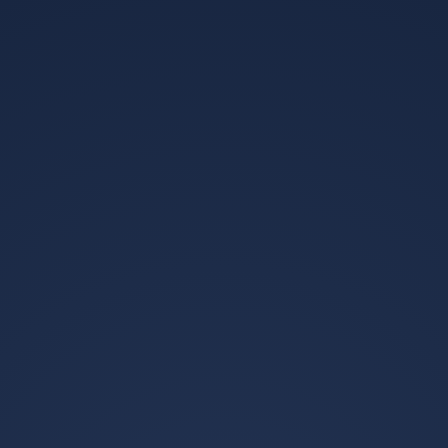
加并非等闲之辈，这支中北美劲旅以防守坚韧著称，门神纳瓦斯更是世界
硬是将法国队的进攻一次次化解，第38分钟，纳瓦斯更是神勇扑出了格列
间：少年天才的统治级表演
在下半场，易边再战，加维仿佛换了一个人——他不再只是中场组织者，
名防守球员后起脚远射，皮球击中横梁弹出；第60分钟，他又用一记手术
67分钟，属于加维的时刻到来了，他在中场接球后，面对两名球员的包夹
25米处，他右脚外脚背搓出一记弧线球，皮球划出一道诡异的抛物线，越
底摧毁了哥斯达黎加的心理防线，仅仅6分钟后，加维再次送出致命传球
成头槌破网，4比0，一场原本被认为胶着的关键战,变成了法国队的独角
暴：法国队的新时代宣言
加维交出了令人瞠目的数据：2次助攻、1粒进球、7次关键传球、5次成
官，用灵动的跑位、精准的传球和不懈的奔跑,将法国队的进攻调度得行