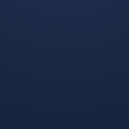
欧洲杯上的法国队，这支球队的蜕变令人惊叹，那时的他们虽然坐拥豪华
下，法国队终于找到了久违的整体性，姆巴佩不再盲目单干，吉鲁成为值
加维这个19岁少年在攻防两端不知疲倦的奔跑。
是，加维代表着法国足球青训的最新成果，从坎特、博格巴到琼阿梅尼、
的出现，则将法国足球的技术优势与战术纪律完美结合，他既有南美球员
代足球对中场提出的最高要求。
来：高卢雄鸡的复兴之路
键胜利，法国队以7分跃居小组第一，出线形势一片大好，而更令人期待
的情况下,他们已经打出了统治级表现。
罕见地赞扬了加维：“他让我想起了年轻时的齐达内，但更富有侵略性，
不承认：“加维是这场比赛的关键先生，他一个人改变了比赛走向。”
号角再次吹响，法国队用一场酣畅淋漓的胜利证明：老牌劲旅的底蕴，加
9岁的少年，正用他的双脚书写着属于自己的传奇，或许在不远的未来，当他
座的起点。