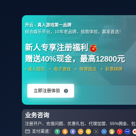
开云专注提供全球足球篮球赛事即时比分直播服务，kai
首页
赛程公布
世界杯热点
Contact us
Home