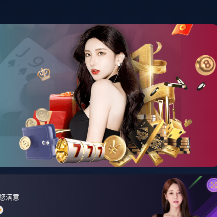
yun确保数据精准可靠。
实时比分
国际足球
实时比分
Content