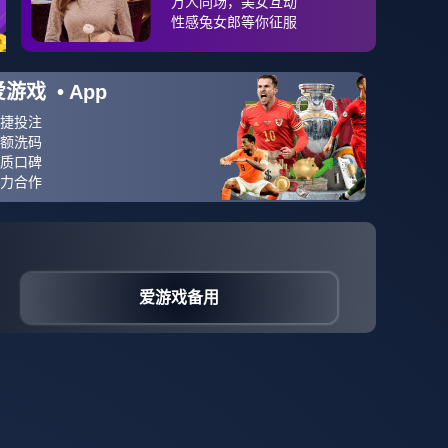
胜，世界杯关键积分战见证新王登基
09
Number:84
场哨音，比分牌上赫然显示着4比0——法国队用一场酣畅淋
不仅全取三分，更向全世界宣告：一支由年轻血液驱动的全
—加维，当他在第67分钟用一记堪称艺术品的外脚背搓射
刻,人们仿佛看到了足球未来的模样。
但净胜球优势微弱；哥斯达黎加则手握4分，只需一场平局就
2-3-1，将加维推至前腰位置，赋予他完全自由的活动空间，
插上的姆巴佩，后者横传门前，吉鲁铲射破门，1比0,法国