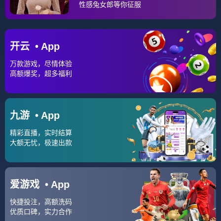
第60分钟换上久保建英，试图利用他的个人能力改变战局，这一调整
立竿见影——久保建英的突破和传球多次创造威胁，秘鲁队防线开始
出现松动，第68分钟，久保建英的一脚远射击中横梁，险些为日本队
再次取得领先。
随着比赛进入最后阶段,体能和心理素质成为决定胜负的关键，秘鲁队
开始收缩防守，试图将比赛拖入平局，在他们看来，一场平局也是不
错的结果，但日本队显然不满足于此，他们需要一场胜利来冲击小组
头名，第88分钟，日本队获得角球机会，主罚的久保建英将球开到前
点，后插上的富安健洋头球攻门，皮球被秘鲁门将扑出，但随后补射
的田中碧将球送入网窝——2-1！整个球场瞬间沸腾！这个进球不仅打
破了场上的平衡，也彻底改变了小组积分榜的排名。