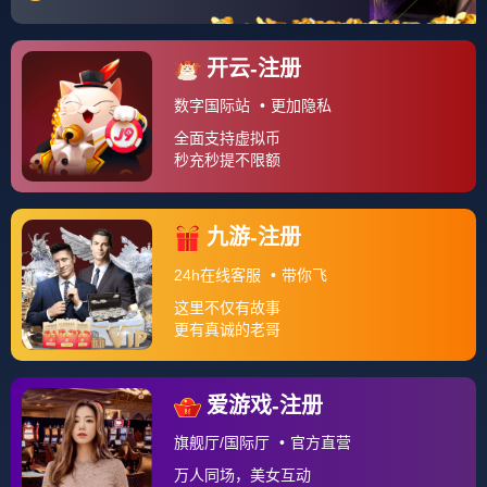
手，小组格局瞬间风云突变。
比赛开始前,外界普遍认为这将是一场势均力敌的较量，日本队凭借首
轮的顽强表现积累了信心，而秘鲁队则依靠稳定的防守和快速反击给
对手制造麻烦，所有人都低估了这场比赛的戏剧性。
上半场,日本队展现出亚洲冠军的成熟与冷静，他们在中场的传控配合
日渐默契，远藤航和镰田大地的组合不断撕扯着秘鲁队的防线，第23
分钟，日本队率先打破僵局——堂安律在右路突破后传中，前点的上
田绮世巧妙一漏，后点包抄的伊东纯也推射破门，1-0！整个进球过程
行云流水，展现出日本队近年来战术素养的显著提升，这个进球不仅
是技术的胜利，更是日本足球长期以来坚持传控理念的成果体现。
秘鲁队并非等闲之辈,作为南美劲旅，他们拥有丰富的经验和顽强斗
志，第38分钟，秘鲁队获得前场任意球机会，队长格雷罗的射门打在
防守球员身上折射入网，比分变为1-1，这个意外的进球让比赛悬念重
生，也让日本队的绝对优势瞬间化为乌有，秘鲁队凭借这个进球重新
找回节奏，并在上半场剩余时间里占据了场上主动。
下半场,双方均调兵遣将，比赛进入白热化阶段，日本队主帅森保一在