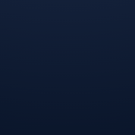
见证了日本队的坚韧、秘鲁队的顽强，以及内马尔作为世界顶级球星
的决定性作用，日本队的绝杀是团队协作的胜利，内马尔的带队取胜
是个人能力的闪耀，两者交相辉映，共同构成了世界杯舞台上最动人
的篇章。
对于日本队而言,这场胜利的意义远超三分本身，它证明了亚洲足球可
以凭借智慧和毅力，在世界最高舞台上与强队抗衡；证明了“坚持到最
后”的信念，可以在最不可能的时刻创造奇迹，对于巴西队来说，内马
尔的状态回暖让他们的冠军之路更加明朗；对于秘鲁队，虽然失利令
人遗憾，但他们在比赛中展现的技战术水平同样值得尊重。
这就是世界杯的魅力——在这个全球瞩目的舞台上，每一场比赛都可
能成为经典，每一个进球都可能改写历史，而这场日本绝杀秘鲁、内
马尔带队取胜的夜晚，必将成为本届世界杯最令人难忘的时刻之一。
Prev:开云体育官网-黑马狂飙，哥斯达黎加横扫保加利亚，苏亚雷斯
领衔演绎团队足球巅峰
Next:开云APP-王者归来，2026世界杯E组美国完胜乌拉圭，内马尔表
现抢眼引燃全场