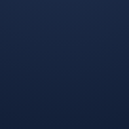
物。
随着这两场比赛的结束,小组积分榜呈现出全新的格局，巴西队两战全
胜积6分高居榜首，日本队以4分紧随其后，秘鲁队1分排名第三，而
首轮输球的另一支球队已基本失去出线希望，小组头名之争的主动权
已经牢牢掌握在了巴西队手中，而日本队凭借这场胜利，也将出线主
动权牢牢握在自己手中。
这场世界杯头名之争的关键战,不仅展现了足球运动的魅力与残酷，更