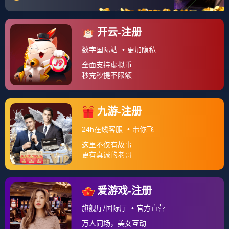
2026年世界杯小组赛C组第三轮，两场决定命运的关键战役在同一时
刻打响，在达曼法赫德国王国际体育场，克罗地亚与加纳上演了一场
令人窒息的肉搏战；而在另一块场地，格列兹曼率领的法国队用一场
教科书般的胜利，牢牢将出线权握在手中，这一夜，有人欢呼雀跃，
有人黯然神伤，但所有球迷都见证了足球最纯粹的魅力——永不放弃,
直至最后一秒。
绝杀！克罗地亚的最后一滴血
当第四官员举起伤停补时5分钟的电子牌时，克罗地亚与加纳的比分依
然定格在1:1，加纳人顽强地守住了平局，只要这个结果保持到终场，
他们就将以小组第二的身份历史性杀入16强，而克罗地亚，这支上届
世界杯的季军,将面临小组赛即遭淘汰的尴尬。