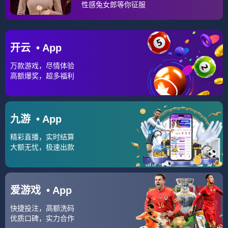
这场胜利的意义远不止于比分本身,伊朗队用实际表现证明，亚洲球队
在世界顶级赛场上完全有能力与非洲强队正面抗衡，他们的成功源于
多年来的青训积累与战术革新，从2006年世界杯至今，伊朗足球从未
停止前进的脚步，他们在亚洲杯、世预赛中的稳定表现，终于在世界
杯舞台上开花结果，这场大胜让伊朗队在C组中占据有利位置，也为
亚洲足球赢得了世界尊重。
莫德里奇带队取胜：一位传奇的书写
如果说伊朗大胜加纳是年轻力量的爆发,那么克罗地亚队在莫德里奇率
领下取得的胜利，则是一场老将精神的壮丽赞歌，在对阵同组另一支
强队的比赛中，37岁的莫德里奇再次成为决定比赛走向的关键人物，
这位已经征战五届世界杯的中场大师，用他精准的调度、不知疲倦的
奔跑和无与伦比的足球智慧，带领克罗地亚队以2比0拿下关键三分。