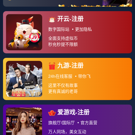
大胜加纳与莫德里奇带队取胜，不仅改变了C组的积分格局，更展现
了足球运动的无限魅力。
伊朗大胜加纳：亚洲力量的强势崛起
在C组的一场焦点战中,伊朗队以令人震惊的表现大胜加纳队，比分最
终定格在4比1，这一战不仅为伊朗队赢得了宝贵的三分，更向全世界
展示了亚洲足球的进步与力量，比赛伊始，伊朗队就展现了极强的战
术执行力，他们的高位逼抢让加纳队后防线频频失误，中场的快速传
导更是打乱了非洲劲旅的节奏，上半场第15分钟，伊朗队凭借一次精
妙的边路配合率先破门，此后他们越战越勇，先后利用定位球和反击
机会扩大比分，即便加纳队在下半场扳回一球，伊朗队依然保持着冷
静与自信，最终以三球优势大获全胜。