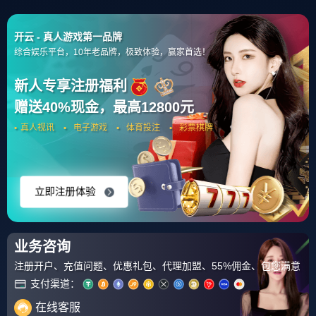
开云专注提供全球足球篮球赛事即时比分直播服务，kaiyun确保数据精准可靠。
中文版
English
Web navigation
Home
赛程公布
Content
开云体育在线-2026世界杯C组关键战，伊朗大胜加
纳，莫德里奇带队取胜书写传奇
Publisher:开云世界杯2026
Time:2026-07-04
Number:8783
2026年世界杯C组的比赛,注定成为足球史上的经典篇章，在这个小组
中，既有亚洲劲旅伊朗，也有非洲传统强队加纳，更有由传奇中场莫
德里奇率领的欧洲劲旅克罗地亚，三支球队在小组赛阶段的激烈碰
撞，让整个小组的出线形势充满悬念，而其中两场关键战役——伊朗