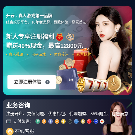
开云专注提供全球足球篮球赛事即时比分直播服务，kaiyun确保数据精准可靠。
中文版
English
Web navigation
Home
国际足球
Content
开云体育中国-冰岛风暴席卷北美，萨卡致命一击，塞
尔维亚无奈吞下苦果
Publisher:开云世界杯2026
Time:2026-06-15
Number:66
当美加墨世界杯的号角在北美大陆吹响，无数球迷汇聚于这片足球热
土，共同见证一场又一场的巅峰对决，在这场备受瞩目的焦点战中，
冰岛与塞尔维亚的较量，犹如冰与火的碰撞，激荡出令人窒息的足球
美学，谁也没有想到，被誉为“北欧黑马”的冰岛，竟能以其钢铁般的