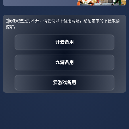
场五万名观众爆发出震耳欲聋的欢呼，而拉什福德只是面无表情地攥
了攥拳头——他知道,这远不是终点。
中场统治：德布劳内的大脑与蒂勒曼斯的肌肉
比利时之所以能实现全场压制，中场双核的统治力功不可没，德布劳
内化身为足球场上的“第六代战机”，每一次传球都精确制导——长传
转移、直塞渗透、交叉跑位的调度，让喀麦隆的防线顾此失彼，全场
比赛，德布劳内贡献了惊人的143次触球和112次成功传球，成功率高
达94%,同时还送出5次关键传球。