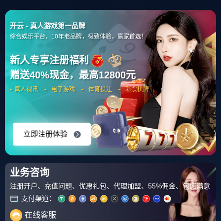
开云专注提供全球足球篮球赛事即时比分直播服务，kaiyun确保数据精准可靠。
中文版
English
Web navigation
Home
国际足球
Content
开云体育-红魔风暴席卷D组，比利时碾压喀麦隆，拉
什福德独造三球闪耀全场
Publisher:开云世界杯2026
Time:2026-07-03
Number:89
2026年世界杯D组第二轮的一场焦点战役，在卢塞尔国际体育场打
响，当欧洲红魔比利时遇上非洲雄狮喀麦隆，赛前各路媒体都在渲染
“强强对话”的氛围——喀麦隆首轮爆冷击败乌拉圭，士气正盛；比利
时首轮仅以1-0小胜沙特，进攻端的锈迹尚未完全擦亮，当主裁判吹响