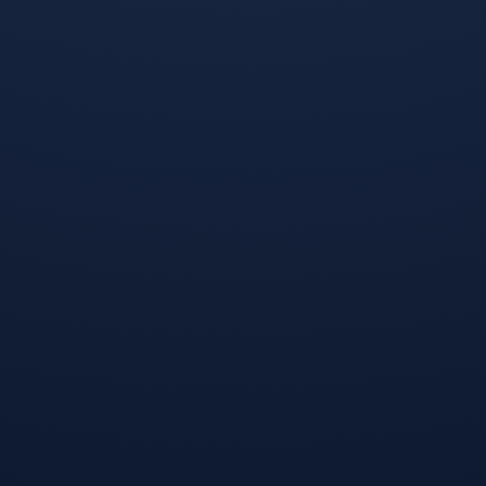
比分的差距并没有让比利时放缓节奏，第73分钟，德布劳内再次送出
手术刀直塞，撕开喀麦隆五人的防线，拉什福德面对出击的门将无私
横敲，替补上场的卢卡库轻松推射空门得手，4-0！进球后的卢卡库径
直冲到拉什福德面前，一把将他扛在肩上，这个画面成为了全场的最
佳注脚：当一支球队的锋线核心甘愿为队友做嫁衣时，这已不是一场
比赛,而是一场艺术。
数据背后的恐怖压制
终场哨响，大屏幕上的数据统计让所有人倒吸一口冷气：比利时控球
率71%，射门次数22比3，射正次数11比1，传球成功率89%比67%，
抢断次数18比7，喀麦隆全场甚至没有一次像样的禁区内射门，这不
是一场强强对话，而是一堂“如何用现代足球理念瓦解力量型球队”的
现场教学课，比利时用令人窒息的压制力,将喀麦隆引以为傲的身体对
抗和防守反击完全碾碎在卢塞尔的草坪上。
赛后，拉什福德毫无悬念地当选全场最佳球员，当记者问他如何看待
外界此前的质疑声时，他平静地指向球衣上方的世界杯标志，只说了
一句：“我来这里，不是为了证明什么，而是为了赢。”
2026年世界杯D组的这场“强强对话”，最终以比利时的绝对压制和拉